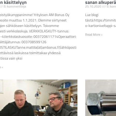
en käsittelyyn
sanan alkuperä
Ei kommentteja
25.10.2020
Ei kom
eistyökumppanimme! Yrityksen AM Bonus Oy
Lue blogi
osoite muuttuu 1.1.2021. Olemme siirtyneet
tästä:https://timmi
ujen sähköiseen käsittelyyn. Toivomme
o-kartioniveltappi-
isesti verkkolaskuja. VERKKOLASKUTY-tunnus:
Read More »
4Verkkolaskuosoite: 003720611714Operaattori:
älittäjätunnus: 003708599126
TILASKUTanne.mattila(ät)ambonus.fiSähköposti
ettävissä laskuissa toimittakaa yhdessä
tissa vain yksi
e »