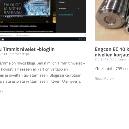
u Timmit nivelet -blogiin
Engcon EC 10 k
nivelien korjau
Ei kommentteja
2.5.2019
Ei komme
lämme on myös blogi. Sen nimi on Timmit nivelet –
Yhteishinta 795 euro
iis kovasti aiheeseen eli kartioniveltappien
n ja nivelten tiivistämiseen. Blogissa kerrotaan
Read More »
aisista asioista yrittämiseen liittyen. Ole hyvä ja
e »