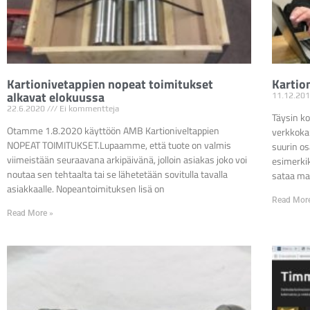
Kartionivetappien nopeat toimitukset
Kartio
alkavat elokuussa
11.12.20
22.6.2020
Ei kommentteja
Täysin ko
Otamme 1.8.2020 käyttöön AMB Kartioniveltappien
verkkokau
NOPEAT TOIMITUKSET.Lupaamme, että tuote on valmis
suurin o
viimeistään seuraavana arkipäivänä, jolloin asiakas joko voi
esimerkik
noutaa sen tehtaalta tai se lähetetään sovitulla tavalla
sataa mal
asiakkaalle. Nopeantoimituksen lisä on
Read Mor
Read More »