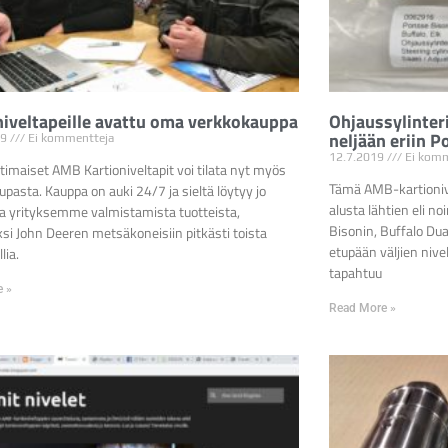
niveltapeille avattu oma verkkokauppa
Ohjaussylinter
neljään eriin P
19
Ei kommentteja
12.7.2019
Ei komm
timaiset AMB Kartioniveltapit voi tilata nyt myös
Tämä AMB-kartionive
pasta. Kauppa on auki 24/7 ja sieltä löytyy jo
alusta lähtien eli n
sa yrityksemme valmistamista tuotteista,
Bisonin, Buffalo Dual
si John Deeren metsäkoneisiin pitkästi toista
etupään väljien niv
lia.
tapahtuu
e »
Read More »