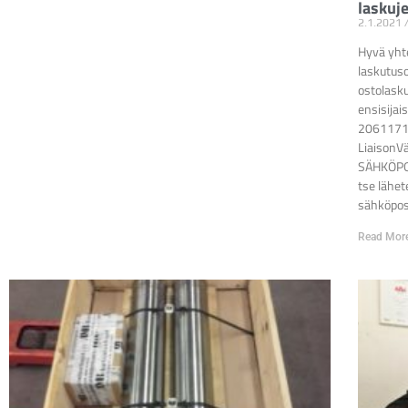
laskuj
2.1.2021
Hyvä yht
laskutus
ostolask
ensisija
2061171-
LiaisonV
SÄHKÖPOS
tse lähet
sähköpos
Read Mor