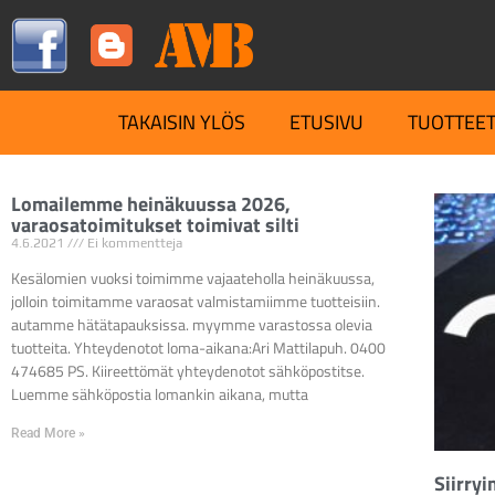
TAKAISIN YLÖS
ETUSIVU
TUOTTEE
Lomailemme heinäkuussa 2026,
varaosatoimitukset toimivat silti
4.6.2021
Ei kommentteja
Kesälomien vuoksi toimimme vajaateholla heinäkuussa,
jolloin toimitamme varaosat valmistamiimme tuotteisiin.
autamme hätätapauksissa. myymme varastossa olevia
tuotteita. Yhteydenotot loma-aikana:Ari Mattilapuh. 0400
474685 PS. Kiireettömät yhteydenotot sähköpostitse.
Luemme sähköpostia lomankin aikana, mutta
Read More »
Siirry