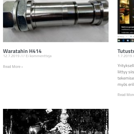
Waratahin H414
Tutust
12.7.2019
Ei kommentteja
1.7.2019
Yrityksel
Read More »
liittyy s
tekemisee
myös eril
Read Mor