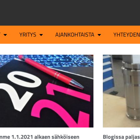
T
YRITYS
AJANKOHTAISTA
YHTEYDEN
imme 1.1.2021 alkaen sähköiseen
Blogissa paljas