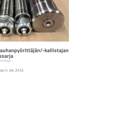
auhanpyörittäjän/-kallistajan
ssarja
ntteja
a (+ alv 24%).