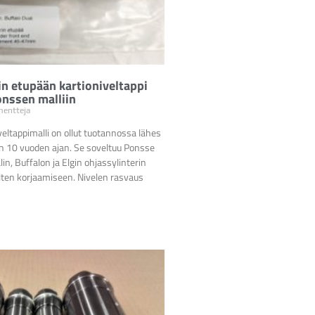
in etupään kartioniveltappi
onssen malliin
entteja
ltappimalli on ollut tuotannossa lähes
oin 10 vuoden ajan. Se soveltuu Ponsse
in, Buffalon ja Elgin ohjassylinterin
elten korjaamiseen. Nivelen rasvaus