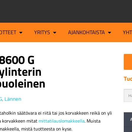
OTTEET
YRITYS
AJANKOHTAISTA
YH
8600 G
ylinterin
Tuo
uoleinen
G
,
Lännen
aholkin säätövara ei riitä tai jos korvakkeen reikä on yli
a korvakkeen mitat
mittatilauslomakkeella
. Muista
makkeella, mistä tuotteesta on kyse.