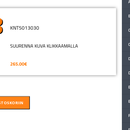
KNT5013030
C
SUURENNA KUVA KLIKKAAMALLA
265.00
€
STOSKORIIN
F