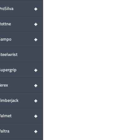
+
ProSilva
+
Rottne
+
Sampo
Steelwrist
+
Supergrip
+
Terex
+
Timberjack
+
Valmet
+
altra