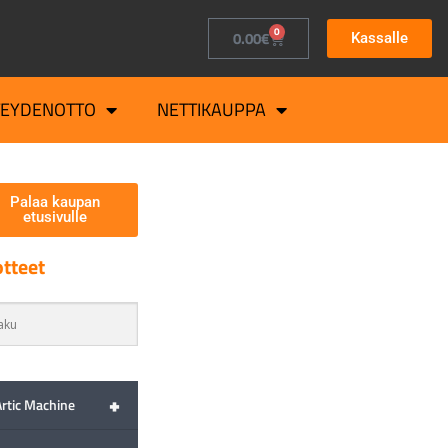
0
0.00
€
Kassalle
TEYDENOTTO
NETTIKAUPPA
Palaa kaupan
etusivulle
tteet
+
Artic Machine