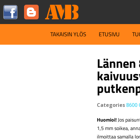
TAKAISIN YLÖS
ETUSIVU
TU
Lännen 
kaivuus
putkenp
Categories
8600 
Huomioi!
Jos paisunt
1,5 mm soikea, ann
ilmoittaa samalla lo