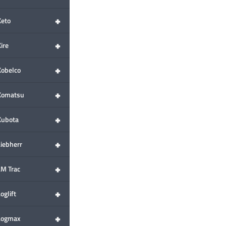
+
Keto
+
ire
+
Kobelco
+
Komatsu
+
Kubota
+
Liebherr
+
LM Trac
+
oglift
+
Logmax