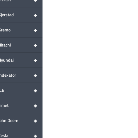
+
Gjerstad
+
Gremo
+
itachi
+
Hyundai
+
Indexator
+
JCB
+
iimet
+
John Deere
+
Kesla