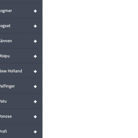
+
Logmer
+
Logset
+
Lännen
+
Moipu
+
New Holland
+
alfinger
+
Patu
+
Ponsse
+
rofi