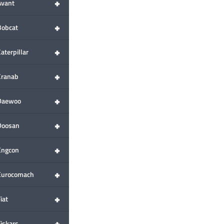
+
Avant
+
Bobcat
+
aterpillar
+
Cranab
+
Daewoo
+
Doosan
+
Engcon
+
Eurocomach
+
iat
+
Fiskars