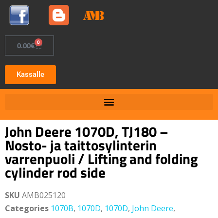
0
0.00
€
Kassalle
John Deere 1070D, TJ180 –
Nosto- ja taittosylinterin
varrenpuoli / Lifting and folding
cylinder rod side
SKU
AMB025120
Categories
1070B
,
1070D
,
1070D
,
John Deere
,