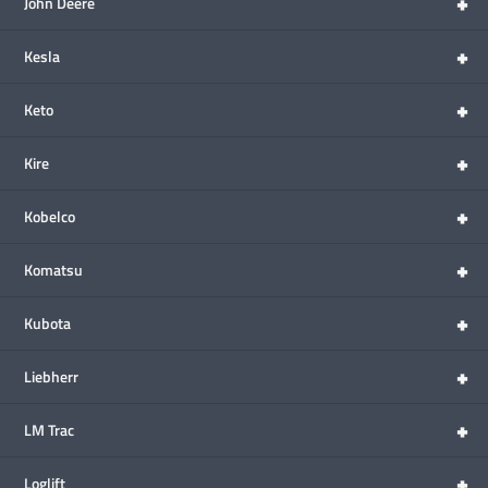
+
John Deere
+
Kesla
+
Keto
+
Kire
+
Kobelco
+
Komatsu
+
Kubota
+
Liebherr
+
LM Trac
+
Loglift