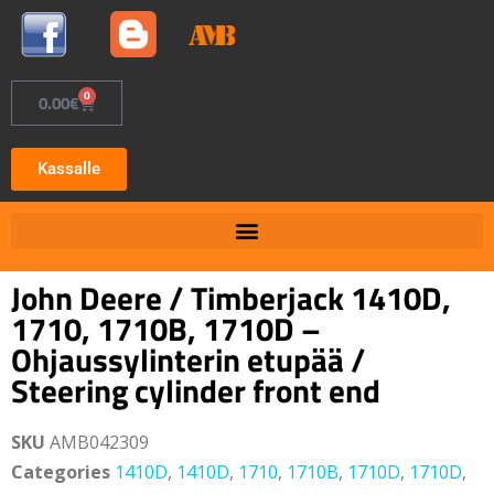
0
0.00
€
Kassalle
John Deere / Timberjack 1410D,
1710, 1710B, 1710D –
Ohjaussylinterin etupää /
Steering cylinder front end
SKU
AMB042309
Categories
1410D
,
1410D
,
1710
,
1710B
,
1710D
,
1710D
,