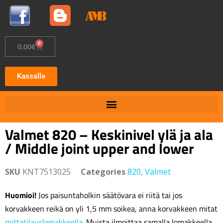
0
0.00
€
Kassalle
Valmet 820 – Keskinivel ylä ja ala
/ Middle joint upper and lower
SKU
KNT7513025
Categories
820
,
Valmet
Huomioi!
Jos paisuntaholkin säätövara ei riitä tai jos
korvakkeen reikä on yli 1,5 mm soikea, anna korvakkeen mitat
mittatilauslomakkeella
. Muista ilmoittaa samalla lomakkeella,