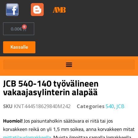
0
0.00
€
Kassalle
JCB 540-140 työvälineen
vakaajasylinterin alapää
SKU
KNT444518629840M242
Categories
540
,
JCB
Huomioi!
Jos paisuntaholkin säätövara ei riitä tai jos
korvakkeen reikä on yli 1,5 mm soikea, anna korvakkeen mitat
mittatilauslomakkeella
. Muista ilmoittaa samalla lomakkeella,