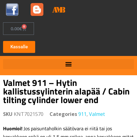
0
0.00
€
Kassalle
Valmet 911 – Hytin
kallistussylinterin alapää / Cabin
tilting cylinder lower end
SKU
KNT7021570
Categories
911
,
Valmet
Huomioi!
Jos paisuntaholkin säätövara ei riitä tai jos
korvakkeen reikä on yli 1,5 mm soikea, anna korvakkeen mitat