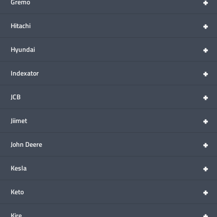
+
Gremo
+
Hitachi
+
Hyundai
+
Indexator
+
JCB
+
Jiimet
+
John Deere
+
Kesla
+
Keto
+
Kire