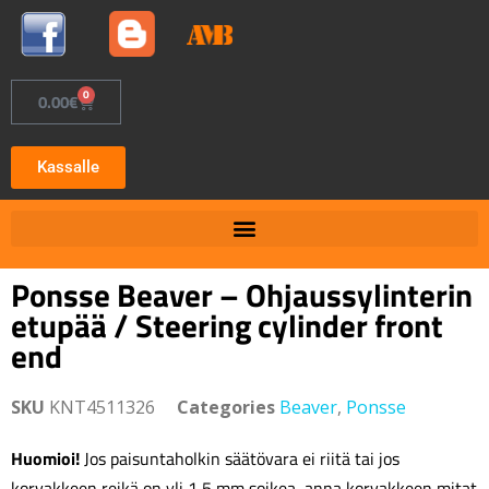
0
0.00
€
Kassalle
Ponsse Beaver – Ohjaussylinterin
etupää / Steering cylinder front
end
SKU
KNT4511326
Categories
Beaver
,
Ponsse
Huomioi!
Jos paisuntaholkin säätövara ei riitä tai jos
korvakkeen reikä on yli 1,5 mm soikea, anna korvakkeen mitat