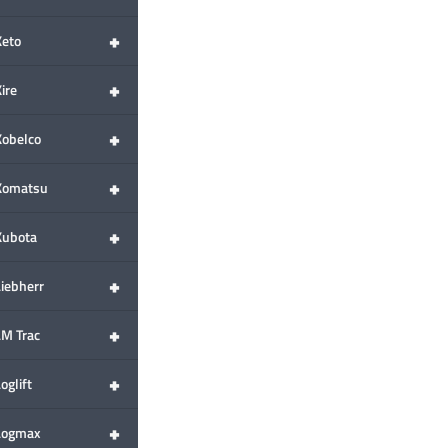
+
Keto
+
ire
+
Kobelco
+
Komatsu
+
Kubota
+
Liebherr
+
LM Trac
+
oglift
+
Logmax