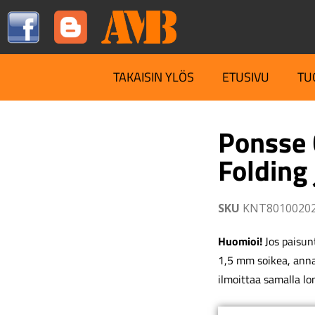
TAKAISIN YLÖS
ETUSIVU
TU
Ponsse 
Folding 
SKU
KNT8010020
Huomioi!
Jos paisunt
1,5 mm soikea, ann
ilmoittaa samalla lo