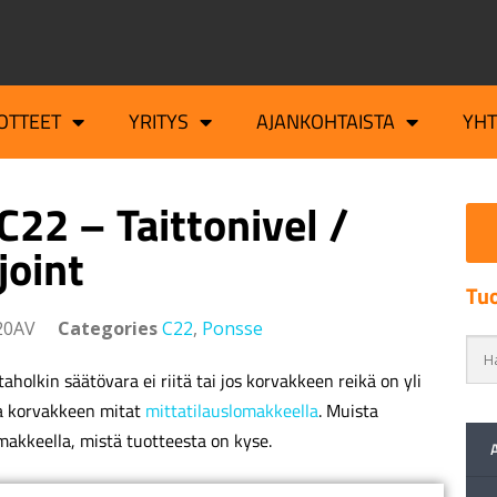
OTTEET
YRITYS
AJANKOHTAISTA
YH
C22 – Taittonivel /
joint
Tuo
20AV
Categories
C22
,
Ponsse
aholkin säätövara ei riitä tai jos korvakkeen reikä on yli
a korvakkeen mitat
mittatilauslomakkeella
. Muista
makkeella, mistä tuotteesta on kyse.