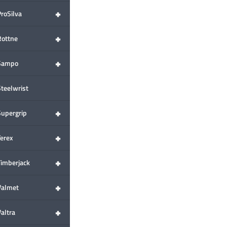
+
ProSilva
+
Rottne
+
Sampo
Steelwrist
+
Supergrip
+
Terex
+
Timberjack
+
Valmet
+
altra