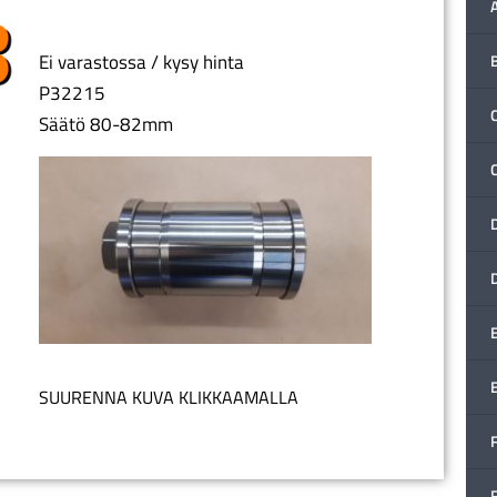
Ei varastossa / kysy hinta
P32215
C
Säätö 80-82mm
SUURENNA KUVA KLIKKAAMALLA
F