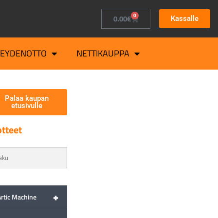
0
0.00
€
Kassalle
TEYDENOTTO
NETTIKAUPPA
Palaa kaupan
etusivulle
tteet
+
Artic Machine