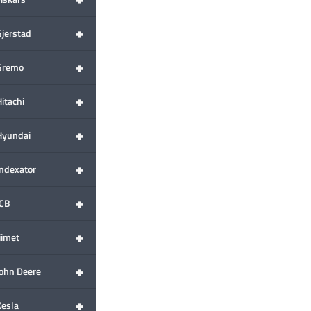
+
Gjerstad
+
Gremo
+
itachi
+
Hyundai
+
Indexator
+
JCB
+
iimet
+
John Deere
+
Kesla