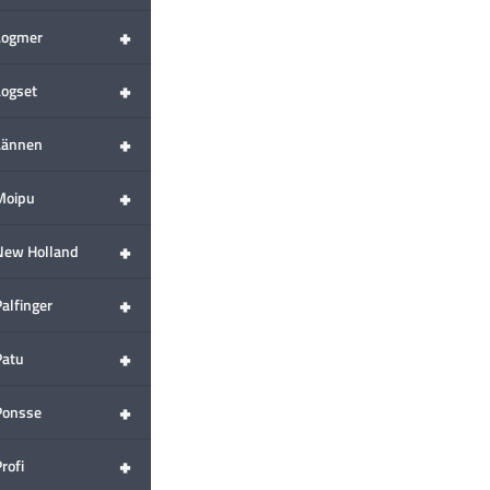
+
Logmer
+
Logset
+
Lännen
+
Moipu
+
New Holland
+
alfinger
+
Patu
+
Ponsse
+
rofi