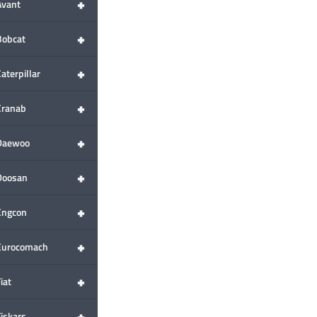
+
Avant
+
Bobcat
+
aterpillar
+
Cranab
+
Daewoo
+
Doosan
+
Engcon
+
Eurocomach
+
iat
+
Fiskars