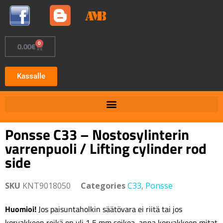
0
0.00
€
Kassalle
Ponsse C33 – Nostosylinterin
varrenpuoli / Lifting cylinder rod
side
SKU
KNT9018050
Categories
C33
,
Ponsse
Huomioi!
Jos paisuntaholkin säätövara ei riitä tai jos
korvakkeen reikä on yli 1,5 mm soikea, anna korvakkeen mitat