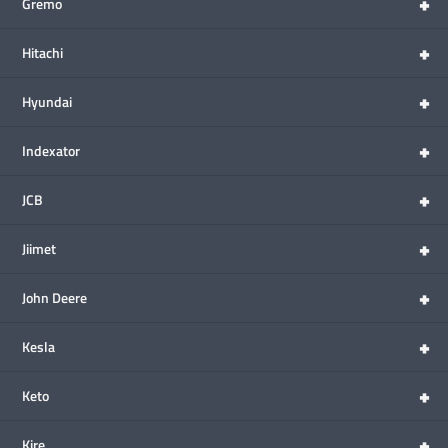
+
Gremo
+
Hitachi
+
Hyundai
+
Indexator
+
JCB
+
Jiimet
+
John Deere
+
Kesla
+
Keto
+
Kire