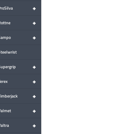
+
ProSilva
+
Rottne
+
Sampo
Steelwrist
+
Supergrip
+
Terex
+
Timberjack
+
Valmet
+
altra