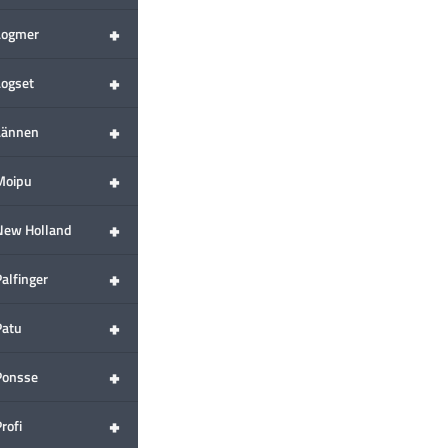
+
Logmer
+
Logset
+
Lännen
+
Moipu
+
New Holland
+
alfinger
+
Patu
+
Ponsse
+
rofi