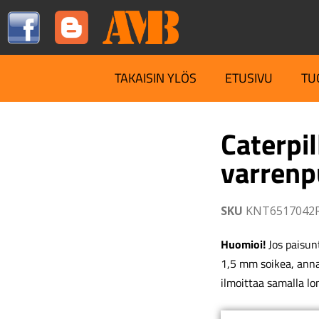
TAKAISIN YLÖS
ETUSIVU
TU
Caterpil
varrenp
SKU
KNT6517042
Huomioi!
Jos paisunt
1,5 mm soikea, ann
ilmoittaa samalla lo