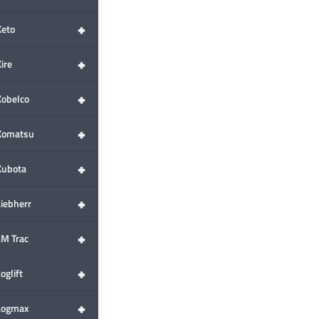
+
Keto
+
ire
+
Kobelco
+
Komatsu
+
Kubota
+
Liebherr
+
LM Trac
+
oglift
+
Logmax