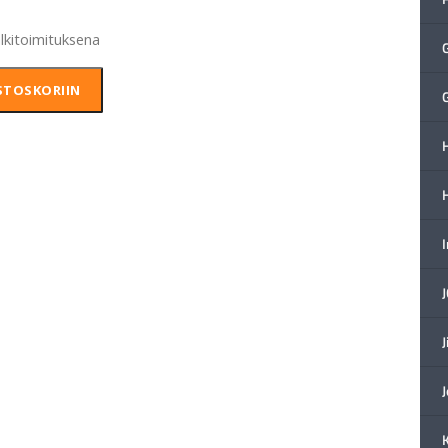
älkitoimituksena
STOSKORIIN
H
J