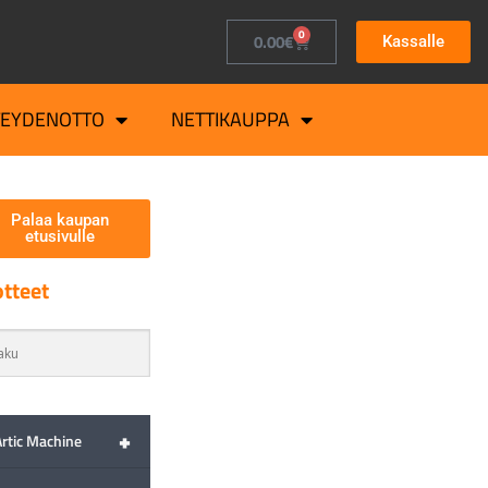
0
0.00
€
Kassalle
TEYDENOTTO
NETTIKAUPPA
Palaa kaupan
etusivulle
tteet
+
Artic Machine