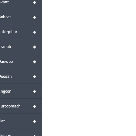
+
Avant
+
Bobcat
+
aterpillar
+
Cranab
+
Daewoo
+
Doosan
+
Engcon
+
Eurocomach
+
iat
+
Fiskars