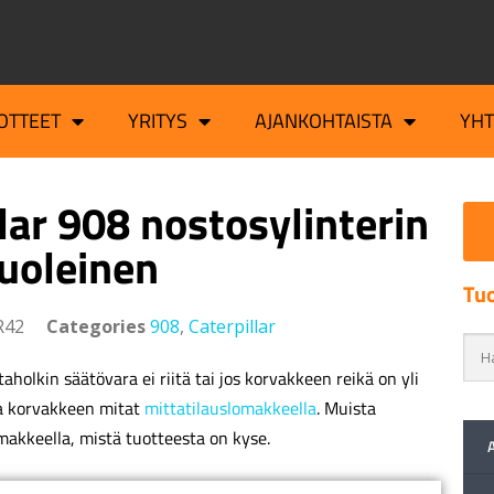
OTTEET
YRITYS
AJANKOHTAISTA
YH
lar 908 nostosylinterin
uoleinen
Tuo
R42
Categories
908
,
Caterpillar
aholkin säätövara ei riitä tai jos korvakkeen reikä on yli
a korvakkeen mitat
mittatilauslomakkeella
. Muista
makkeella, mistä tuotteesta on kyse.