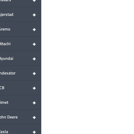
+
Gjerstad
+
Gremo
+
itachi
+
Hyundai
+
Indexator
+
JCB
+
iimet
+
John Deere
+
Kesla