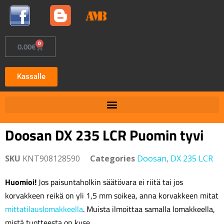
0
0.00
€
Kassalle
Doosan DX 235 LCR Puomin tyvi
SKU
KNT908128590
Categories
Doosan
,
DX 235 LCR
Huomioi!
Jos paisuntaholkin säätövara ei riitä tai jos
korvakkeen reikä on yli 1,5 mm soikea, anna korvakkeen mitat
mittatilauslomakkeella
. Muista ilmoittaa samalla lomakkeella,
mistä tuotteesta on kyse.