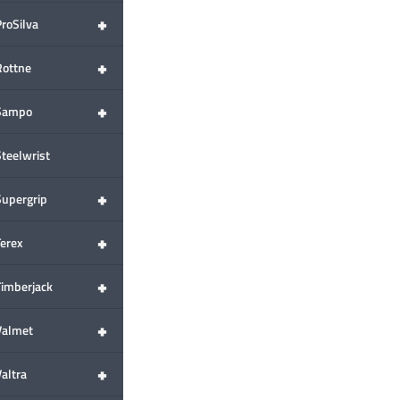
+
ProSilva
+
Rottne
+
Sampo
Steelwrist
+
Supergrip
+
Terex
+
Timberjack
+
Valmet
+
altra