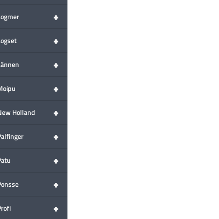
+
Logmer
+
Logset
+
Lännen
+
Moipu
+
New Holland
+
alfinger
+
Patu
+
Ponsse
+
rofi