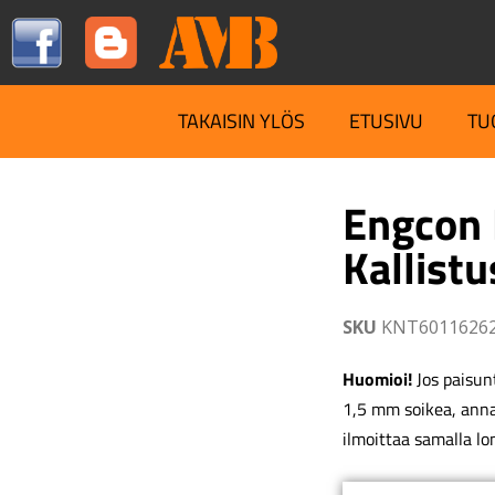
TAKAISIN YLÖS
ETUSIVU
TU
Engcon
Kallistu
SKU
KNT6011626
Huomioi!
Jos paisunt
1,5 mm soikea, ann
ilmoittaa samalla lo