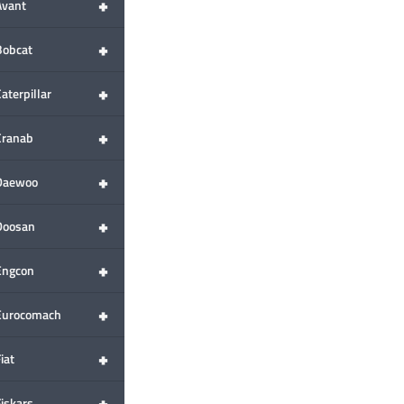
+
Avant
+
Bobcat
+
aterpillar
+
Cranab
+
Daewoo
+
Doosan
+
Engcon
+
Eurocomach
+
iat
+
Fiskars