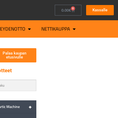
0
0.00
€
Kassalle
TEYDENOTTO
NETTIKAUPPA
Palaa kaupan
etusivulle
tteet
+
Artic Machine