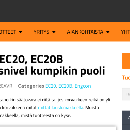
OTTEET
YRITYS
AJANKOHTAISTA
YH
 EC20, EC20B
snivel kumpikin puoli
Tuo
20AVR
Categories
EC20
,
EC20B
,
Engcon
aholkin säätövara ei riitä tai jos korvakkeen reikä on yli
a korvakkeen mitat
mittatilauslomakkeella
. Muista
makkeella, mistä tuotteesta on kyse.