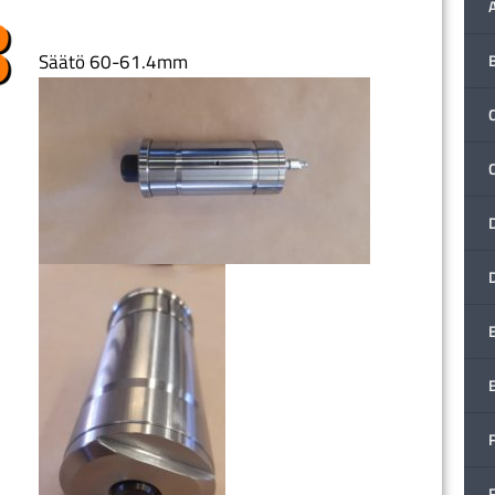
Säätö 60-61.4mm
C
F