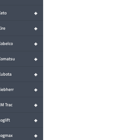
+
Keto
+
ire
+
Kobelco
+
Komatsu
+
Kubota
+
Liebherr
+
LM Trac
+
oglift
+
Logmax