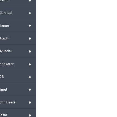
+
Gjerstad
+
Gremo
+
itachi
+
Hyundai
+
Indexator
+
JCB
+
iimet
+
John Deere
+
Kesla