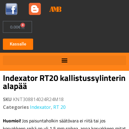
0
0.00
€
Kassalle
Indexator RT20 kallistussylinterin
alapää
SKU
KNT308814024R24M18
Categories
Indexator
,
RT 20
Huomioi!
Jos paisuntaholkin säätövara ei riitä tai jos
korvakkeen reikä on yli 1,5 mm soikea, anna korvakkeen mitat