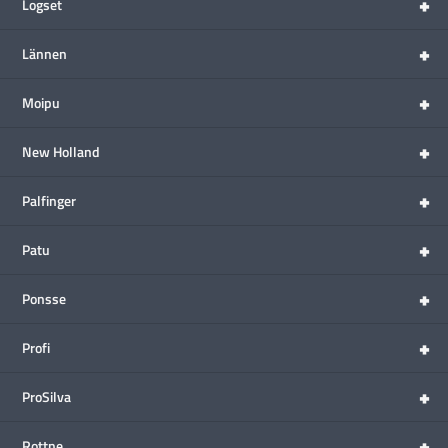
+
Logset
+
Lännen
+
Moipu
+
New Holland
+
Palfinger
+
Patu
+
Ponsse
+
Profi
+
ProSilva
+
Rottne