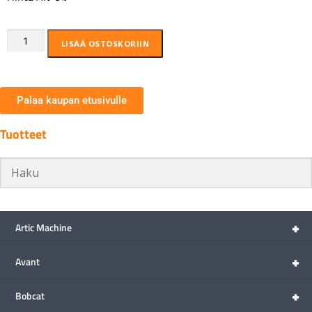
LISÄÄ OSTOSKORIIN
Palaa kaupan etusivulle
Tuotteet
+
Artic Machine
+
Avant
+
Bobcat