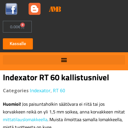
0
0.00
€
Kassalle
Indexator RT 60 kallistusnivel
Categories
Indexator
,
RT 60
Huomioi!
Jos paisuntaholkin säätövara ei riitä tai jos
korvakkeen reikä on yli 1,5 mm soikea, anna korvakkeen mitat
mittatilauslomakkeella
. Muista ilmoittaa samalla lomakkeella,
mistä tuotteesta on kyse.