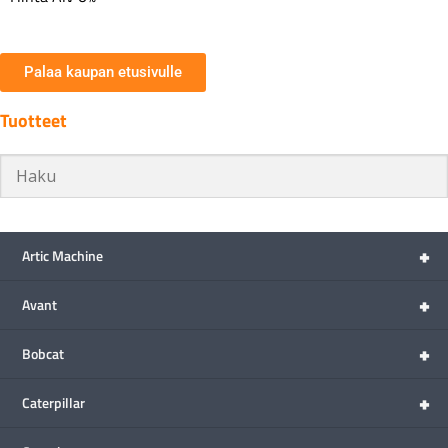
Palaa kaupan etusivulle
Tuotteet
+
Artic Machine
+
Avant
+
Bobcat
+
Caterpillar