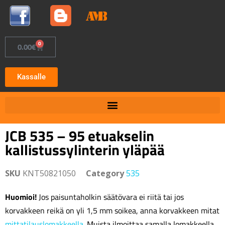
0
0.00
€
Kassalle
JCB 535 – 95 etuakselin
kallistussylinterin yläpää
SKU
KNT50821050
Category
535
Huomioi!
Jos paisuntaholkin säätövara ei riitä tai jos
korvakkeen reikä on yli 1,5 mm soikea, anna korvakkeen mitat
mittatilauslomakkeella
. Muista ilmoittaa samalla lomakkeella,