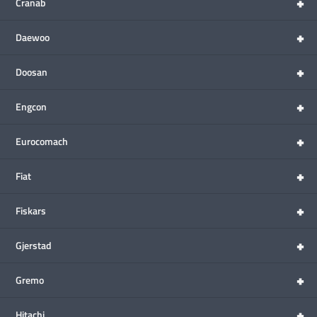
+
Cranab
+
Daewoo
+
Doosan
+
Engcon
+
Eurocomach
+
Fiat
+
Fiskars
+
Gjerstad
+
Gremo
+
Hitachi