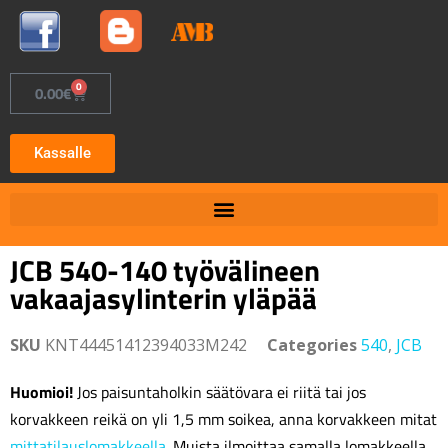
0
0.00
€
Kassalle
JCB 540-140 työvälineen
vakaajasylinterin yläpää
SKU
KNT44451412394033M242
Categories
540
,
JCB
Huomioi!
Jos paisuntaholkin säätövara ei riitä tai jos
korvakkeen reikä on yli 1,5 mm soikea, anna korvakkeen mitat
mittatilauslomakkeella
. Muista ilmoittaa samalla lomakkeella,