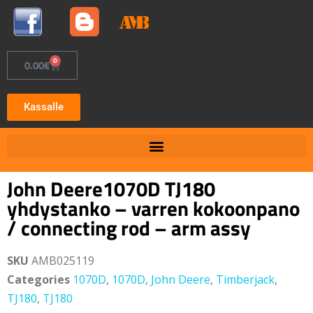
0
0.00
€
Kassalle
John Deere1070D TJ180
yhdystanko – varren kokoonpano
/ connecting rod – arm assy
SKU
AMB025119
Categories
1070D
,
1070D
,
John Deere
,
Timberjack
,
TJ180
,
TJ180