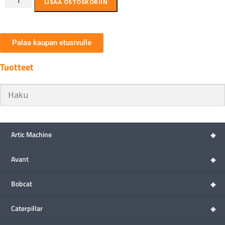
LISÄÄ OSTOSKORIIN
Palaa kaupan etusivulle
Tuotteet
+
Artic Machine
+
Avant
+
Bobcat
+
Caterpillar