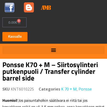
0
0.00
€
Kassalle
Ponsse K70 + M – Siirtosylinteri
putkenpuoli / Transfer cylinder
barrel side
SKU
KNT6010225
Categories
K 70 + M
,
Ponsse
Huomioi!
Jos paisuntaholkin säätövara ei riitä tai jos
korvakkeen reikä on yli 1,5 mm soikea, anna korvakkeen mitat