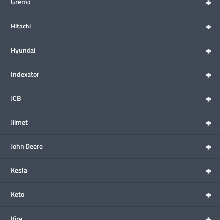
+
Gremo
+
Hitachi
+
Hyundai
+
Indexator
+
JCB
+
Jiimet
+
John Deere
+
Kesla
+
Keto
+
Kire