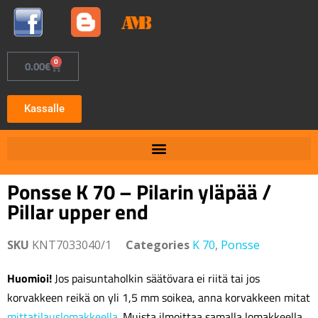
0
0.00
€
Kassalle
Ponsse K 70 – Pilarin yläpää /
Pillar upper end
SKU
KNT7033040/1
Categories
K 70
,
Ponsse
Huomioi!
Jos paisuntaholkin säätövara ei riitä tai jos
korvakkeen reikä on yli 1,5 mm soikea, anna korvakkeen mitat
mittatilauslomakkeella
. Muista ilmoittaa samalla lomakkeella,