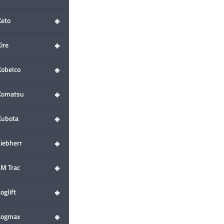
+
Keto
+
ire
+
Kobelco
+
Komatsu
+
Kubota
+
Liebherr
+
LM Trac
+
oglift
+
Logmax