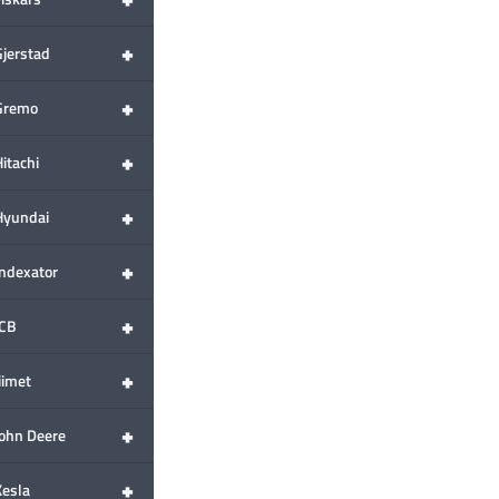
+
Gjerstad
+
Gremo
+
itachi
+
Hyundai
+
Indexator
+
JCB
+
iimet
+
John Deere
+
Kesla