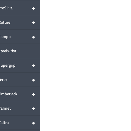
+
ProSilva
+
Rottne
+
Sampo
Steelwrist
+
Supergrip
+
Terex
+
Timberjack
+
Valmet
+
altra