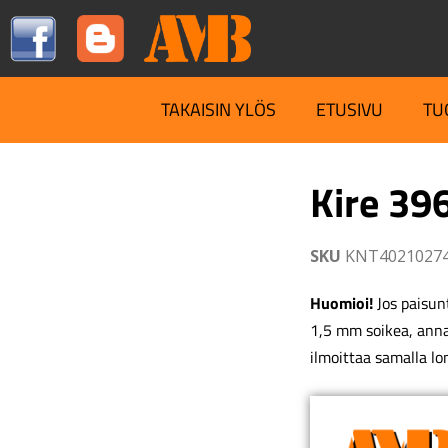
TAKAISIN YLÖS
ETUSIVU
TU
Kire 396
SKU
KNT4021027
Huomioi!
Jos paisunt
1,5 mm soikea, ann
ilmoittaa samalla lo