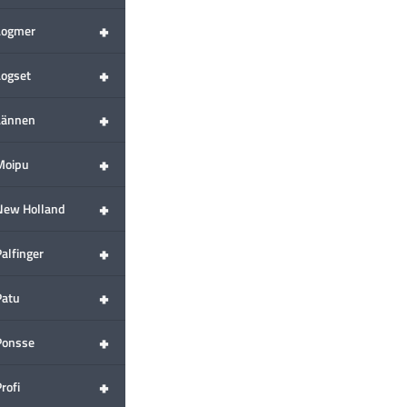
+
Logmer
+
Logset
+
Lännen
+
Moipu
+
New Holland
+
alfinger
+
Patu
+
Ponsse
+
rofi