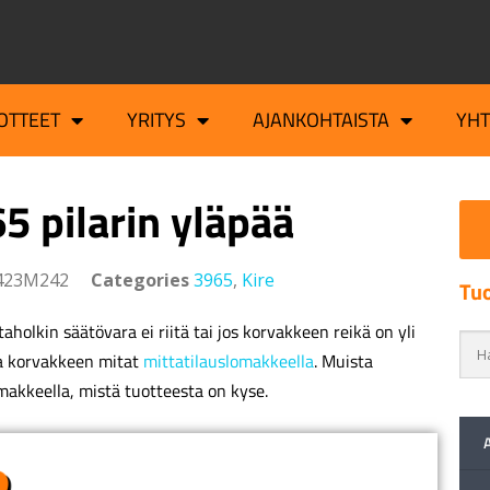
OTTEET
YRITYS
AJANKOHTAISTA
YH
5 pilarin yläpää
423M242
Categories
3965
,
Kire
Tuo
aholkin säätövara ei riitä tai jos korvakkeen reikä on yli
a korvakkeen mitat
mittatilauslomakkeella
. Muista
makkeella, mistä tuotteesta on kyse.