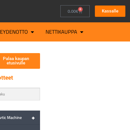
0
0.00
€
Kassalle
TEYDENOTTO
NETTIKAUPPA
Palaa kaupan
etusivulle
tteet
+
Artic Machine