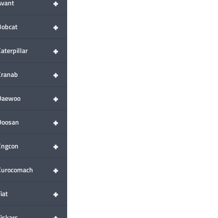
+
Avant
+
Bobcat
+
aterpillar
+
Cranab
+
Daewoo
+
Doosan
+
Engcon
+
Eurocomach
+
iat
+
Fiskars