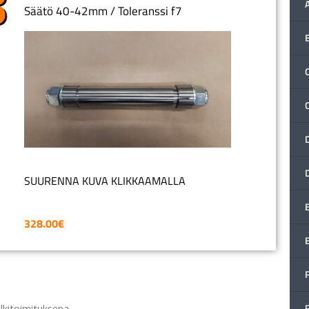
Säätö 40-42mm / Toleranssi f7
C
SUURENNA KUVA KLIKKAAMALLA
328.00
€
F
älkitoimituksena