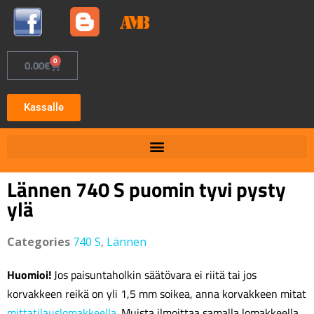
0
0.00
€
Kassalle
Lännen 740 S puomin tyvi pysty
ylä
Categories
740 S
,
Lännen
Huomioi!
Jos paisuntaholkin säätövara ei riitä tai jos
korvakkeen reikä on yli 1,5 mm soikea, anna korvakkeen mitat
mittatilauslomakkeella
. Muista ilmoittaa samalla lomakkeella,