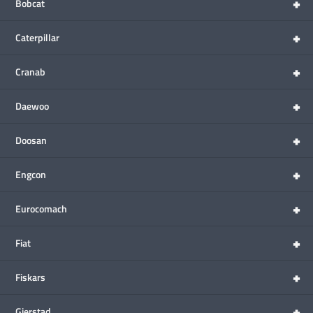
+
Bobcat
+
Caterpillar
+
Cranab
+
Daewoo
+
Doosan
+
Engcon
+
Eurocomach
+
Fiat
+
Fiskars
+
Gjerstad