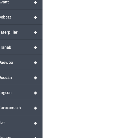
+
Avant
+
Bobcat
+
aterpillar
+
Cranab
+
Daewoo
+
Doosan
+
Engcon
+
Eurocomach
+
iat
+
Fiskars