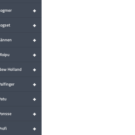
+
Logmer
+
Logset
+
Lännen
+
Moipu
+
New Holland
+
alfinger
+
Patu
+
Ponsse
+
rofi