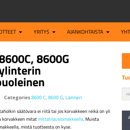
OTTEET
YRITYS
AJANKOHTAISTA
YH
 8600C, 8600G
ylinterin
Tuo
uoleinen
Categories
8600 C
,
8600 G
,
Lännen
aholkin säätövara ei riitä tai jos korvakkeen reikä on yli
a korvakkeen mitat
mittatilauslomakkeella
. Muista
makkeella, mistä tuotteesta on kyse.