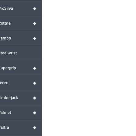
+
ProSilva
+
Rottne
+
Sampo
Steelwrist
+
Supergrip
+
Terex
+
Timberjack
+
Valmet
+
altra