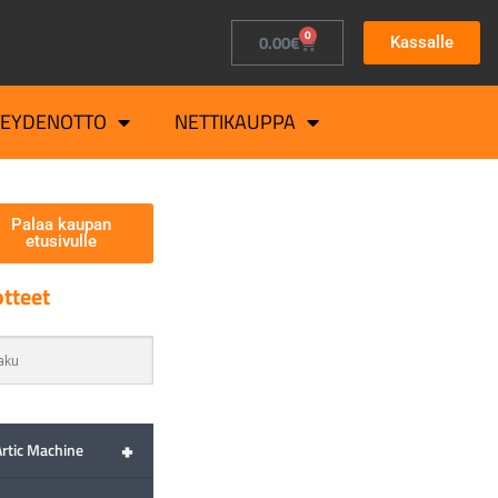
0
0.00
€
Kassalle
TEYDENOTTO
NETTIKAUPPA
Palaa kaupan
etusivulle
tteet
+
Artic Machine