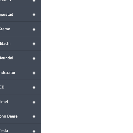
+
Gjerstad
+
Gremo
+
itachi
+
Hyundai
+
Indexator
+
JCB
+
iimet
+
John Deere
+
Kesla