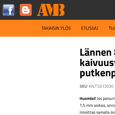
TAKAISIN YLÖS
ETUSIVU
TU
Lännen
kaivuus
putkenp
SKU
KNT5013030
Huomioi!
Jos paisunt
1,5 mm soikea, ann
ilmoittaa samalla lo