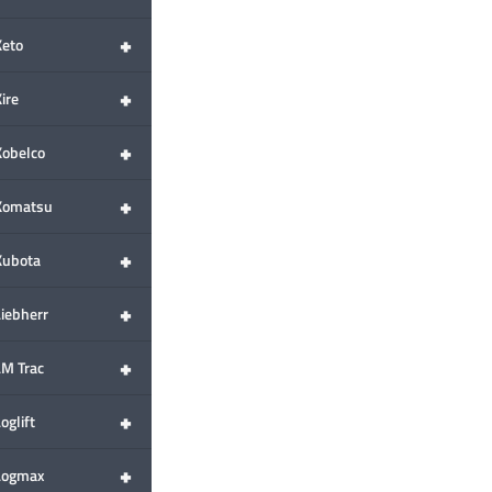
+
Keto
+
ire
+
Kobelco
+
Komatsu
+
Kubota
+
Liebherr
+
LM Trac
+
oglift
+
Logmax