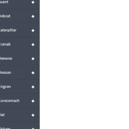
+
Avant
+
Bobcat
+
aterpillar
+
Cranab
+
Daewoo
+
Doosan
+
Engcon
+
Eurocomach
+
iat
+
Fiskars