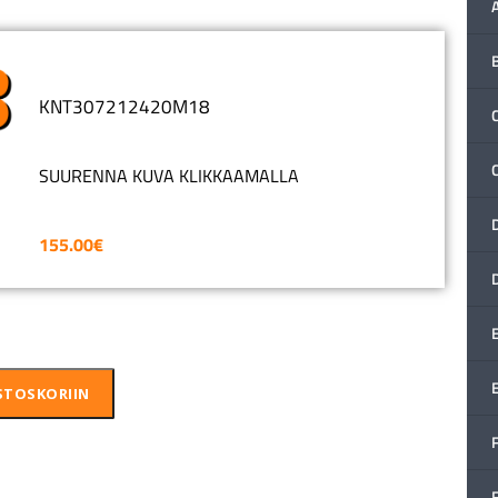
KNT307212420M18
C
SUURENNA KUVA KLIKKAAMALLA
155.00
€
STOSKORIIN
F