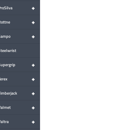
+
ProSilva
+
Rottne
+
Sampo
Steelwrist
+
Supergrip
+
Terex
+
Timberjack
+
Valmet
+
altra