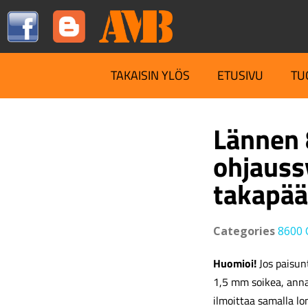
TAKAISIN YLÖS
ETUSIVU
TU
Lännen 
ohjaussy
takapää
Categories
8600 
Huomioi!
Jos paisunt
1,5 mm soikea, ann
ilmoittaa samalla lo