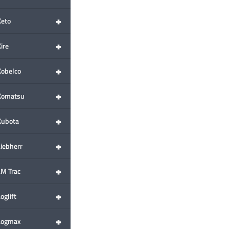
+
Keto
+
ire
+
Kobelco
+
Komatsu
+
Kubota
+
Liebherr
+
LM Trac
+
oglift
+
Logmax