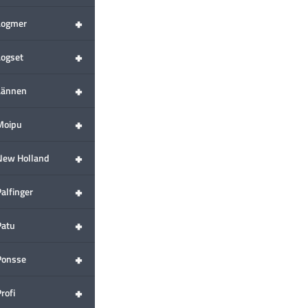
+
Logmer
+
Logset
+
Lännen
+
Moipu
+
New Holland
+
alfinger
+
Patu
+
Ponsse
+
rofi