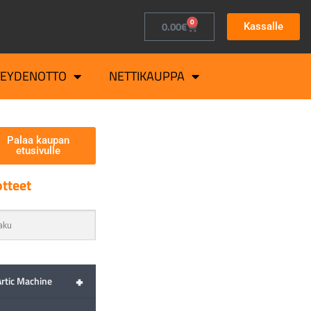
0
0.00
€
Kassalle
TEYDENOTTO
NETTIKAUPPA
Palaa kaupan
etusivulle
tteet
+
Artic Machine