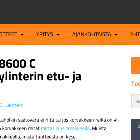
OTTEET
YRITYS
AJANKOHTAISTA
YH
8600 C
linterin etu- ja
Tuo
C
,
Lännen
aholkin säätövara ei riitä tai jos korvakkeen reikä on yli
a korvakkeen mitat
mittatilauslomakkeella
. Muista
makkeella, mistä tuotteesta on kyse.