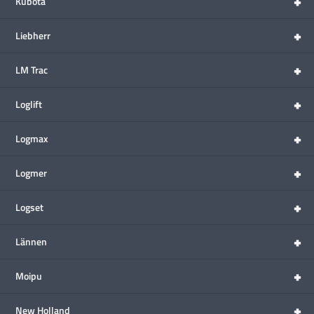
+
Kubota
+
Liebherr
+
LM Trac
+
Loglift
+
Logmax
+
Logmer
+
Logset
+
Lännen
+
Moipu
+
New Holland