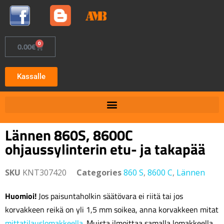
0
0.00
€
Kassalle
Lännen 860S, 8600C
ohjaussylinterin etu- ja takapää
SKU
KNT307420
Categories
860 S
,
8600 C
,
Lännen
Huomioi!
Jos paisuntaholkin säätövara ei riitä tai jos
korvakkeen reikä on yli 1,5 mm soikea, anna korvakkeen mitat
mittatilauslomakkeella
. Muista ilmoittaa samalla lomakkeella,