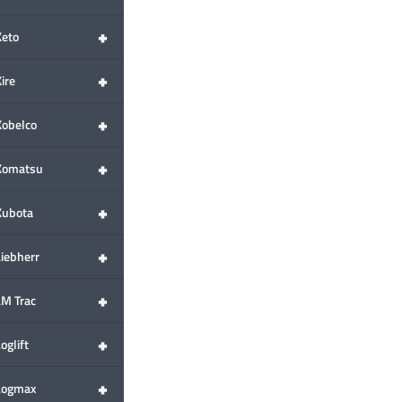
+
Keto
+
ire
+
Kobelco
+
Komatsu
+
Kubota
+
Liebherr
+
LM Trac
+
oglift
+
Logmax