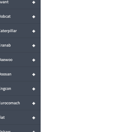
+
Avant
+
Bobcat
+
aterpillar
+
Cranab
+
Daewoo
+
Doosan
+
Engcon
+
Eurocomach
+
iat
+
Fiskars