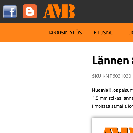
TAKAISIN YLÖS
ETUSIVU
TU
Lännen 
SKU
KNT6031030
Huomioi!
Jos paisunt
1,5 mm soikea, ann
ilmoittaa samalla lo