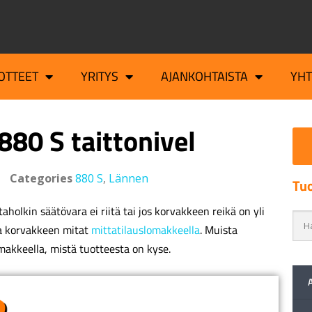
OTTEET
YRITYS
AJANKOHTAISTA
YH
880 S taittonivel
Categories
880 S
,
Lännen
Tuo
aholkin säätövara ei riitä tai jos korvakkeen reikä on yli
a korvakkeen mitat
mittatilauslomakkeella
. Muista
makkeella, mistä tuotteesta on kyse.