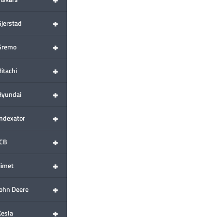
+
Gjerstad
+
Gremo
+
itachi
+
Hyundai
+
Indexator
+
JCB
+
iimet
+
John Deere
+
Kesla