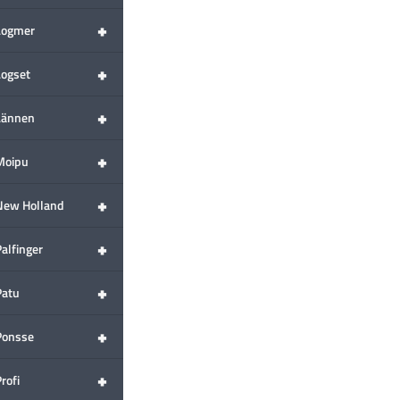
+
Logmer
+
Logset
+
Lännen
+
Moipu
+
New Holland
+
alfinger
+
Patu
+
Ponsse
+
rofi