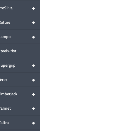
+
ProSilva
+
Rottne
+
Sampo
Steelwrist
+
Supergrip
+
Terex
+
Timberjack
+
Valmet
+
altra