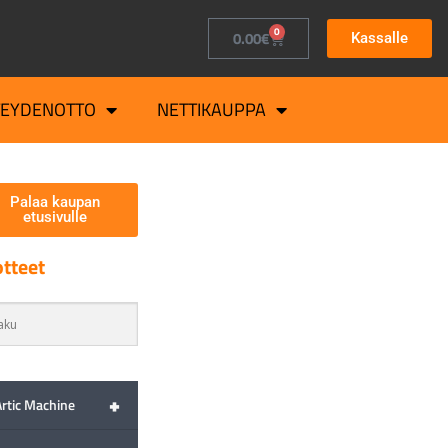
0
0.00
€
Kassalle
TEYDENOTTO
NETTIKAUPPA
Palaa kaupan
etusivulle
tteet
+
Artic Machine