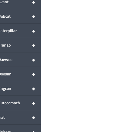
+
Avant
+
Bobcat
+
aterpillar
+
Cranab
+
Daewoo
+
Doosan
+
Engcon
+
Eurocomach
+
iat
+
Fiskars