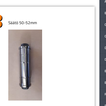
Säätö 50-52mm
C
F