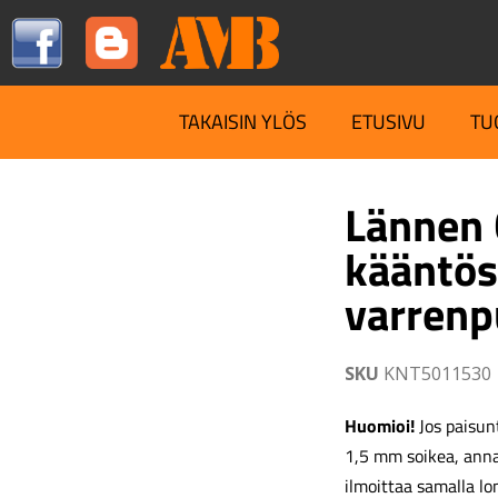
TAKAISIN YLÖS
ETUSIVU
TU
Lännen
kääntös
varrenp
SKU
KNT5011530
Huomioi!
Jos paisunt
1,5 mm soikea, ann
ilmoittaa samalla lo