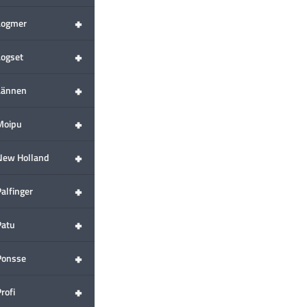
+
Logmer
+
Logset
+
Lännen
+
Moipu
+
New Holland
+
alfinger
+
Patu
+
Ponsse
+
rofi