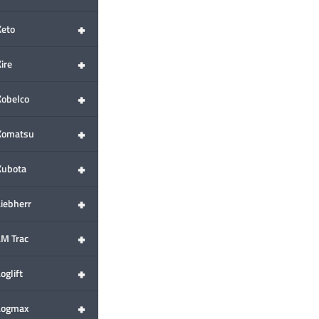
+
Keto
+
ire
+
Kobelco
+
Komatsu
+
Kubota
+
Liebherr
+
LM Trac
+
oglift
+
Logmax