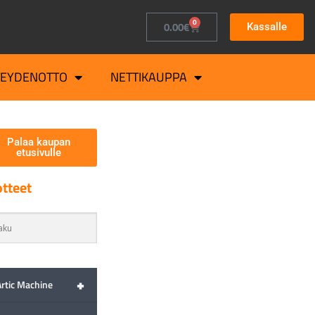
0
0.00
€
Kassalle
TEYDENOTTO
NETTIKAUPPA
Palaa kaupan
etusivulle
tteet
+
Artic Machine