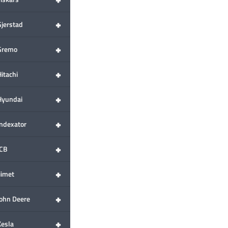
+
Gjerstad
+
Gremo
+
itachi
+
Hyundai
+
Indexator
+
JCB
+
iimet
+
John Deere
+
Kesla