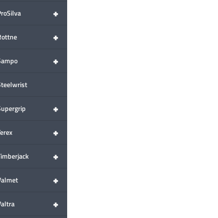
+
ProSilva
+
Rottne
+
Sampo
Steelwrist
+
Supergrip
+
Terex
+
Timberjack
+
Valmet
+
altra