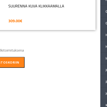
SUURENNA KUVA KLIKKAAMALLA
309.00
€
H
älkitoimituksena
STOSKORIIN
J