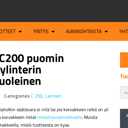
OTTEET
YRITYS
AJANKOHTAISTA
YH
 C200 puomin
ylinterin
Tuo
uoleinen
Categories
C 200
,
Lännen
aholkin säätövara ei riitä tai jos korvakkeen reikä on yli
a korvakkeen mitat
mittatilauslomakkeella
. Muista
makkeella, mistä tuotteesta on kyse.