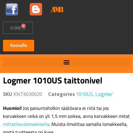
0
0.00
€
Kassalle
Logmer 1010US taittonivel
SKU
KNT6030020
Categories
1010US
,
Logmer
Huomioi!
Jos paisuntaholkin säätövara ei riitä tai jos
korvakkeen reikä on yli 1,5 mm soikea, anna korvakkeen mitat
mittatilauslomakkeella
. Muista ilmoittaa samalla lomakkeella,
mistä tuotteesta on kyse.