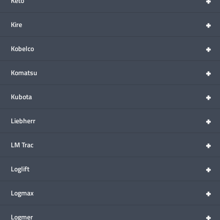
+
Keto
+
Kire
+
Kobelco
+
Komatsu
+
Kubota
+
Liebherr
+
LM Trac
+
Loglift
+
Logmax
+
Logmer