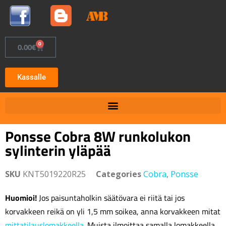
0
0.00
€
Kassalle
Ponsse Cobra 8W runkolukon
sylinterin yläpää
SKU
KNT5019220R25
Categories
Cobra
,
Ponsse
Huomioi!
Jos paisuntaholkin säätövara ei riitä tai jos
korvakkeen reikä on yli 1,5 mm soikea, anna korvakkeen mitat
mittatilauslomakkeella
. Muista ilmoittaa samalla lomakkeella,