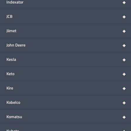
+
Indexator
+
JCB
+
Jiimet
+
John Deere
+
Kesla
+
Keto
+
Kire
+
Kobelco
+
Komatsu
+
Kubota