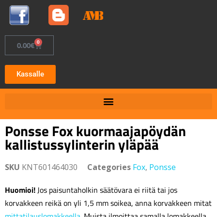
0
0.00
€
Kassalle
Ponsse Fox kuormaajapöydän
kallistussylinterin yläpää
SKU
KNT601464030
Categories
Fox
,
Ponsse
Huomioi!
Jos paisuntaholkin säätövara ei riitä tai jos
korvakkeen reikä on yli 1,5 mm soikea, anna korvakkeen mitat
mittatilauslomakkeella
. Muista ilmoittaa samalla lomakkeella,