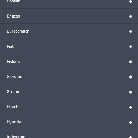
+
Doosan
+
Engcon
+
Eurocomach
+
Fiat
+
Fiskars
+
Gjerstad
+
Gremo
+
Hitachi
+
Hyundai
+
Indexator