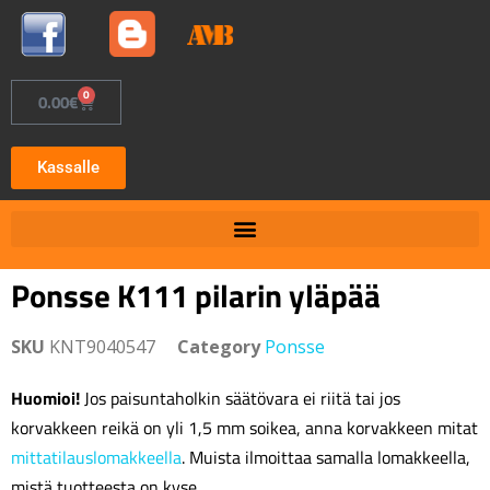
0
0.00
€
Kassalle
Ponsse K111 pilarin yläpää
SKU
KNT9040547
Category
Ponsse
Huomioi!
Jos paisuntaholkin säätövara ei riitä tai jos
korvakkeen reikä on yli 1,5 mm soikea, anna korvakkeen mitat
mittatilauslomakkeella
. Muista ilmoittaa samalla lomakkeella,
mistä tuotteesta on kyse.