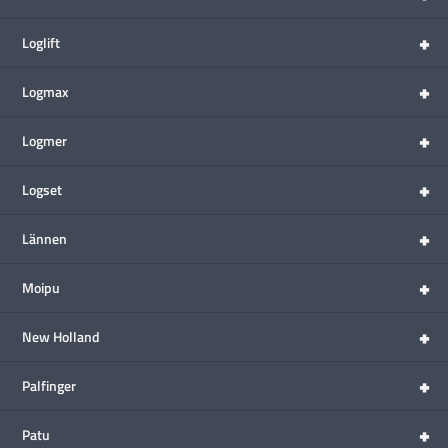
+
Loglift
+
Logmax
+
Logmer
+
Logset
+
Lännen
+
Moipu
+
New Holland
+
Palfinger
+
Patu