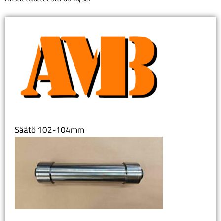
Säätö 102-104mm